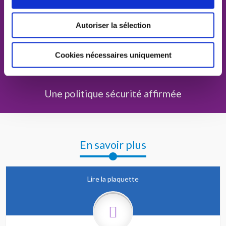
Une culture RSE au quotidien
Autoriser la sélection
Des offres sur-mesure pour répondre à tous les
projets
Cookies nécessaires uniquement
Une politique sécurité affirmée
En savoir plus
Lire la plaquette