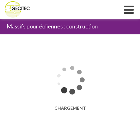
Massifs pour éoliennes : construction
Fondations spéciales et amélioration de sol
En savoir plus
Adaptation de la construction en fonction du
fournisseur de turbines
Réalisation des mortiers de calage
Traitement de l’étanchéité
Références
Carrières
CHARGEMENT
Fondations spéciales et amélioration de sol