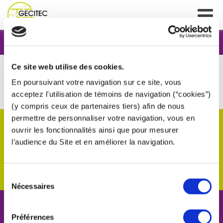
Références
Ce site web utilise des cookies.
En poursuivant votre navigation sur ce site, vous
acceptez l'utilisation de témoins de navigation (“cookies”)
(y compris ceux de partenaires tiers) afin de nous
permettre de personnaliser votre navigation, vous en
EN SAVOIR PLUS SUR GECITEC
ouvrir les fonctionnalités ainsi que pour mesurer
l’audience du Site et en améliorer la navigation.
Depuis plus de 10 ans, grâce à une expertise reconnue,
GECITEC apporte un conseil sur mesure et propose un
accompagnement personnalisé pour faire de chaque
projet une réussite.
Sélection
Nécessaires
du
consentement
CONTACT
Préférences