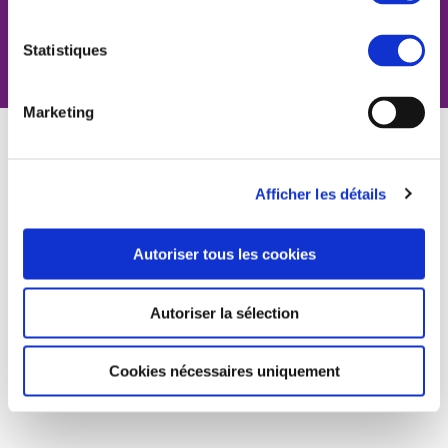
Un projet en perspective, un chantier en cours, des travaux à
réaliser en urgence, une préoccupation technique, une demande
d’accompagnement, un besoin de conseil, une demande
Statistiques
d’information ou encore une suggestion d’amélioration… Cliquez
ici et nous serons rapidement à votre écoute !
Marketing
Afficher les détails
Rue Charles Darwin
Parc d’activités de la Chênaie
62320 Rouvroy
Autoriser tous les cookies
Mentions légales
Ι
Code éthique
Ι
Index égalité professionnelle Femmes Hommes
Ι
Protection des données
personnelles
Ι
Charte fournisseurs
Ι
Médiateur de la consommation
© 2023 Tous droits réservés
Autoriser la sélection
Cookies nécessaires uniquement